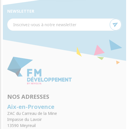
NEWSLETTER
send
NOS ADRESSES
Aix-en-Provence
ZAC du Carreau de la Mine
Impasse du Lavoir
13590 Meyreuil