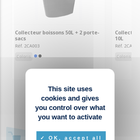
Collecteur boissons 50L + 2 porte-
Collecteu
sacs
10L
Réf. 2CA003
Réf. 2CA005
Coloris
Coloris
This site uses
cookies and gives
you control over what
you want to activate
+ 1000 RÉFÉRENCES
OK, accept all