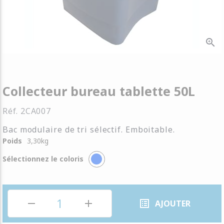
zoom_in
Collecteur bureau tablette 50L
Réf.
2CA007
Bac modulaire de tri sélectif. Emboitable.
Poids
3,30
kg
Sélectionnez le coloris
remove
add
list_alt
AJOUTER